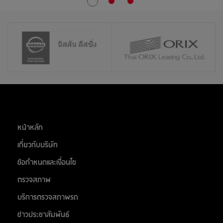
27
สิงหาคม 2569
อยุธยาซิตี้พาร์ค จ.อยุธยา
สต๊อกแอพเพิล นครปฐม
ศูนย์การค้า ซีคอนสแควร์
28
สิงหาคม 2569
ติวานนท์
หน้าหลัก
31
เกี่ยวกับบริษัท
สิงหาคม 2569
ห้างอู้ฟู่ จ.ขอนแก่น
ข้อกำหนดและเงื่อนไข
ตลาด เอส มาร์เช่ (ตลาดยีราฟ) ระยอง
ตรวจสภาพ
สต๊อกแอพเพิล สระบุรี
บริการตรวจสภาพรถ
ติวานนท์
ข่าวประชาสัมพันธ์