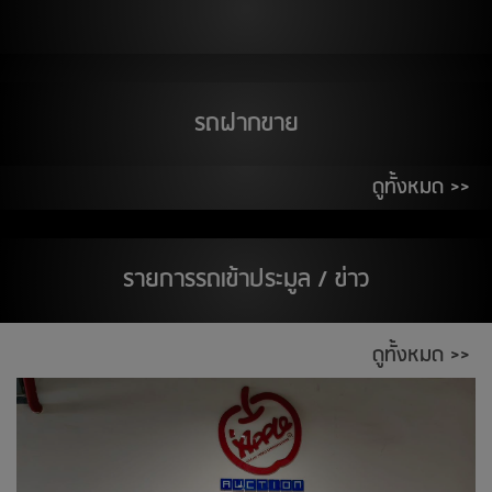
สต๊อกแอพเพิล อุดรธานี
19
สิงหาคม 2569
รถฝากขาย
THE WALK จ.นครสวรรค์
ติวานนท์
ดูทั้งหมด >>
20
สิงหาคม 2569
ห้างอู้ฟู่ จ.ขอนแก่น
รายการรถเข้าประมูล / ข่าว
ตลาด เอส มาร์เช่ (ตลาดยีราฟ) ระยอง
ศูนย์การค้า ซีคอนสแควร์
ดูทั้งหมด >>
21
สิงหาคม 2569
ติวานนท์