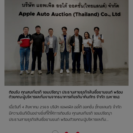
24
สิงหาคม 2569
สต๊อกแอพเพิล ชลบุรี
ตลาดฉัตรแก้ว พิษณุโลก
ติวานนท์
25
สิงหาคม 2569
ห้างไทวัสดุ เชียงใหม่
ติวานนท์
26
ต้อนรับ คุณสมเกียรติ จอมปรัชญา ประธานสายธุรกิจสินเชื่อยานยนต์ พร้อม
สิงหาคม 2569
ด้วยคณะผู้บริหารและทีมงานจากธนาคารเกียรตินาคินภัทร จำกัด (มหาชน)
สต๊อกแอพเพิล นครราชสีมา
เมื่อวันที่ 4 สิงหาคม 2569 บริษัท แอพเพิล ออโต้ ออคชั่น (ไทยแลนด์) จำกัด
ติวานนท์
มีความยินดีเป็นอย่างยิ่งที่ได้ให้การต้อนรับ คุณสมเกียรติ จอมปรัชญา
ประธานสายธุรกิจสินเชื่อยานยนต์ พร้อมด้วยคณะผู้บริหารและทีม...
สต๊อกแอพเพิล อุดรธานี