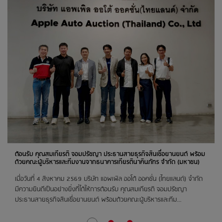
24
สิงหาคม 2569
สต๊อกแอพเพิล ชลบุรี
ตลาดฉัตรแก้ว พิษณุโลก
ติวานนท์
25
สิงหาคม 2569
ห้างไทวัสดุ เชียงใหม่
ติวานนท์
26
ต้อนรับ คุณสมเกียรติ จอมปรัชญา ประธานสายธุรกิจสินเชื่อยานยนต์ พร้อม
สิงหาคม 2569
ด้วยคณะผู้บริหารและทีมงานจากธนาคารเกียรตินาคินภัทร จำกัด (มหาชน)
สต๊อกแอพเพิล นครราชสีมา
เมื่อวันที่ 4 สิงหาคม 2569 บริษัท แอพเพิล ออโต้ ออคชั่น (ไทยแลนด์) จำกัด
ติวานนท์
มีความยินดีเป็นอย่างยิ่งที่ได้ให้การต้อนรับ คุณสมเกียรติ จอมปรัชญา
ประธานสายธุรกิจสินเชื่อยานยนต์ พร้อมด้วยคณะผู้บริหารและทีม...
สต๊อกแอพเพิล อุดรธานี