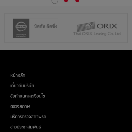
27
สิงหาคม 2569
อยุธยาซิตี้พาร์ค จ.อยุธยา
สต๊อกแอพเพิล นครปฐม
ศูนย์การค้า ซีคอนสแควร์
28
สิงหาคม 2569
ติวานนท์
หน้าหลัก
31
เกี่ยวกับบริษัท
สิงหาคม 2569
ห้างอู้ฟู่ จ.ขอนแก่น
ข้อกำหนดและเงื่อนไข
ตลาด เอส มาร์เช่ (ตลาดยีราฟ) ระยอง
ตรวจสภาพ
สต๊อกแอพเพิล สระบุรี
บริการตรวจสภาพรถ
ติวานนท์
ข่าวประชาสัมพันธ์