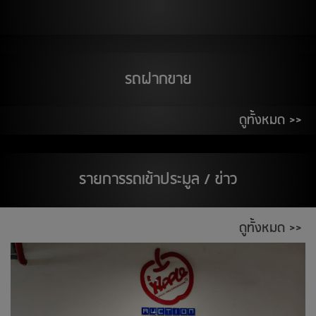
สต๊อกแอพเพิล อุดรธานี
19
สิงหาคม 2569
รถฝากขาย
THE WALK จ.นครสวรรค์
ติวานนท์
ดูทั้งหมด >>
20
สิงหาคม 2569
ห้างอู้ฟู่ จ.ขอนแก่น
รายการรถเข้าประมูล / ข่าว
ตลาด เอส มาร์เช่ (ตลาดยีราฟ) ระยอง
ศูนย์การค้า ซีคอนสแควร์
ดูทั้งหมด >>
21
สิงหาคม 2569
ติวานนท์