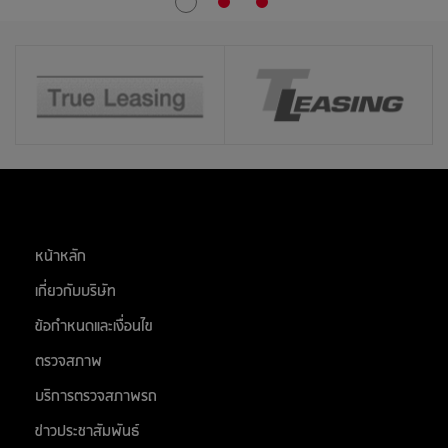
27
สิงหาคม 2569
อยุธยาซิตี้พาร์ค จ.อยุธยา
สต๊อกแอพเพิล นครปฐม
ศูนย์การค้า ซีคอนสแควร์
28
สิงหาคม 2569
ติวานนท์
หน้าหลัก
31
เกี่ยวกับบริษัท
สิงหาคม 2569
ห้างอู้ฟู่ จ.ขอนแก่น
ข้อกำหนดและเงื่อนไข
ตลาด เอส มาร์เช่ (ตลาดยีราฟ) ระยอง
ตรวจสภาพ
สต๊อกแอพเพิล สระบุรี
บริการตรวจสภาพรถ
ติวานนท์
ข่าวประชาสัมพันธ์