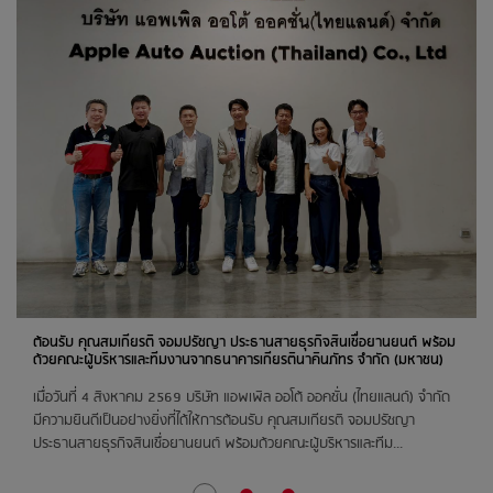
24
สิงหาคม 2569
สต๊อกแอพเพิล ชลบุรี
ตลาดฉัตรแก้ว พิษณุโลก
ติวานนท์
25
สิงหาคม 2569
ห้างไทวัสดุ เชียงใหม่
ติวานนท์
26
ต้อนรับ คุณสมเกียรติ จอมปรัชญา ประธานสายธุรกิจสินเชื่อยานยนต์ พร้อม
สิงหาคม 2569
ด้วยคณะผู้บริหารและทีมงานจากธนาคารเกียรตินาคินภัทร จำกัด (มหาชน)
สต๊อกแอพเพิล นครราชสีมา
เมื่อวันที่ 4 สิงหาคม 2569 บริษัท แอพเพิล ออโต้ ออคชั่น (ไทยแลนด์) จำกัด
ติวานนท์
มีความยินดีเป็นอย่างยิ่งที่ได้ให้การต้อนรับ คุณสมเกียรติ จอมปรัชญา
ประธานสายธุรกิจสินเชื่อยานยนต์ พร้อมด้วยคณะผู้บริหารและทีม...
สต๊อกแอพเพิล อุดรธานี