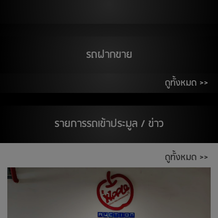
สต๊อกแอพเพิล อุดรธานี
19
สิงหาคม 2569
รถฝากขาย
THE WALK จ.นครสวรรค์
ติวานนท์
ดูทั้งหมด >>
20
สิงหาคม 2569
ห้างอู้ฟู่ จ.ขอนแก่น
รายการรถเข้าประมูล / ข่าว
ตลาด เอส มาร์เช่ (ตลาดยีราฟ) ระยอง
ศูนย์การค้า ซีคอนสแควร์
ดูทั้งหมด >>
21
สิงหาคม 2569
ติวานนท์