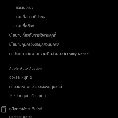
ห้างอู้ฟู่ จ.ขอนแก่น
- ข้อเสนอแนะ
ตลาด เอส มาร์เช่ (ตลาดยีราฟ) ระยอง
- แผนที่สถานที่ประมูล
สต๊อกแอพเพิล สระบุรี
- แผนที่สต๊อก
ติวานนท์
นโยบายเกี่ยวกับการใช้งานคุกกี้
นโยบายคุ้มครองข้อมูลส่วนบุคคล
คำประกาศเกี่ยวกับความเป็นส่วนตัว (Privacy Notice)
Apple Auto Auction
99/88 หมู่ที่ 2
ตำบลบางกะดี อำเภอเมืองปทุมธานี
จังหวัดปทุมธานี 12000
คู่มือการใช้งานเว็บไซต์
Contact Detail