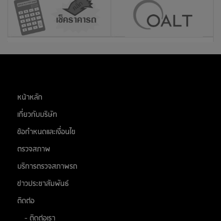
26
สิงหาคม 2569
สต๊อกแอพเพิล นครราชสีมา
ติวานนท์
สต๊อกแอพเพิล อุดรธานี
27
สิงหาคม 2569
หน้าหลัก
อยุธยาซิตี้พาร์ค จ.อยุธยา
เกี่ยวกับบริษัท
สต๊อกแอพเพิล นครปฐม
ข้อกำหนดและเงื่อนไข
ศูนย์การค้า ซีคอนสแควร์
ตรวจสภาพ
28
บริการตรวจสภาพรถ
สิงหาคม 2569
ติวานนท์
ข่าวประชาสัมพันธ์
ติดต่อ
31
สิงหาคม 2569
- ติดต่อเรา