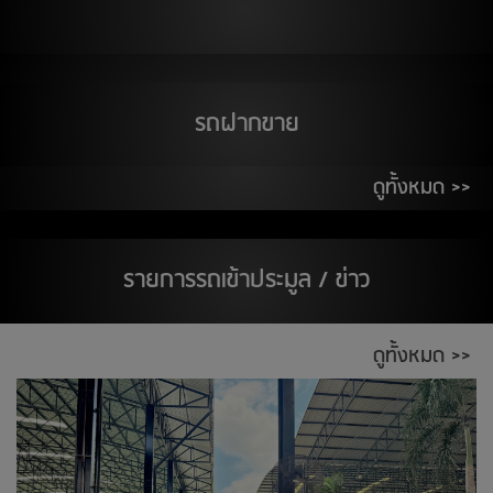
สต๊อกแอพเพิล อุบลราชธานี
18
สิงหาคม 2569
รถฝากขาย
ติวานนท์
สต๊อกแอพเพิล อุดรธานี
ดูทั้งหมด >>
19
สิงหาคม 2569
รายการรถเข้าประมูล / ข่าว
THE WALK จ.นครสวรรค์
ติวานนท์
ดูทั้งหมด >>
20
สิงหาคม 2569
ห้างอู้ฟู่ จ.ขอนแก่น
ตลาด เอส มาร์เช่ (ตลาดยีราฟ) ระยอง