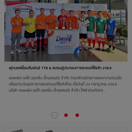
ศูนย์การค้า ซีคอนสแควร์
21
สิงหาคม 2569
ติวานนท์
24
สิงหาคม 2569
สต๊อกแอพเพิล ชลบุรี
ตลาดฉัตรแก้ว พิษณุโลก
ฟุตบอลเชื่อมสัมพันธ์ TTB & ชมรมผู้ประกอบการรถยนต์ใช้แล้ว 2569
ติวานนท์
แอพเพิล ออโต้ ออคชั่น (ไทยแลนด์) จำกัด ร่วมสร้างมิตรภาพและความร่วมมือ
เพื่อยกระดับอุตสาหกรรมรถยนต์ใช้แล้วไทย เมื่อวันที่ 24 กรกฎาคม 2569
บริษัท แอพเพิล ออโต้ ออคชั่น (ไทยแลนด์) จำกัด ได้เข้าร่วมกิจกร...
25
สิงหาคม 2569
ห้างไทวัสดุ เชียงใหม่
ติวานนท์